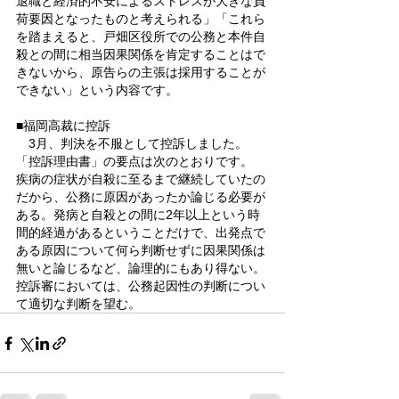
退職と経済的不安によるストレスが大きな負
荷要因となったものと考えられる」「これら
を踏まえると、戸畑区役所での公務と本件自
殺との間に相当因果関係を肯定することはで
きないから、原告らの主張は採用することが
できない」という内容です。
■福岡高裁に控訴
　3月、判決を不服として控訴しました。
「控訴理由書」の要点は次のとおりです。
疾病の症状が自殺に至るまで継続していたの
だから、公務に原因があったか論じる必要が
ある。発病と自殺との間に2年以上という時
間的経過があるということだけで、出発点で
ある原因について何ら判断せずに因果関係は
無いと論じるなど、論理的にもあり得ない。
控訴審においては、公務起因性の判断につい
て適切な判断を望む。