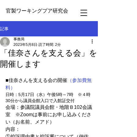
官製ワーキングプア研究会
記事
事務局
2023年5月8日
読了時間: 2分
「佳奈さんを支える会」を
開催します
■佳奈さんを支える会の開催
（参加費無
料）
日時：5月17日（水）午後5時～7時　※４時
30分から議員会館入口で入館証交付
会場：参議院議員会館・地階Ｂ102会議
室　※Zoomは事前にお申し込みくださ
い（お名前、メアド）　　
内容：　
①控訴理由書と控訴審について（佃佑