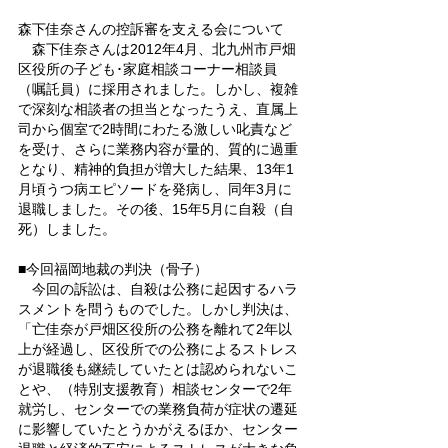
森下佳奈さんの控訴審を支える会について
　森下佳奈さんは2012年4月、北九州市戸畑
区役所の子ども･家庭相談コーナー相談員
（嘱託員）に採用されました。しかし、複雑
で深刻な相談者の担当となったうえ、直属上
司から個室で2時間にわたる激しい叱責など
を受け、さらに業務内容が量的、質的に過重
となり、精神的負担が増大した結果、13年1
月頃うつ病エピソードを発病し、同年3月に
退職しました。その後、15年5月に自殺（自
死）しました。
■今回福岡地裁の判決（骨子）
　今回の訴訟は、自殺は公務に起因するハラ
スメントを問うものでした。しかし判決は、
「亡佳奈が戸畑区役所の公務を離れて2年以
上が経過し、区役所での公務によるストレス
が退職後も継続していたとは認められないこ
とや、（特別支援教育）相談センターで2年
就労し、センターでの業務負荷が症状の遷延
に影響していたとうかがえるほか、センター