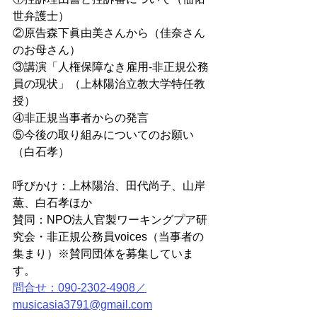
世弁護士）
②原告森下眞由美さんから（佳奈さん
のお母さん）
③講演「人権保障なき雇用‐非正規公務
員の現状」（上林陽治立教大学特任教
授）
④非正規当事者からの発言
⑤今後の取り組みについてのお願い
（白石孝）
呼びかけ：上林陽治、田代尚子、山岸
薫、白石孝ほか
賛同：NPO法人官製ワーキングプア研
究会・非正規公務員voices（当事者の
集まり）※賛同団体を募集していま
す。
問合せ：090-2302-4908／
musicasia3791@gmail.com