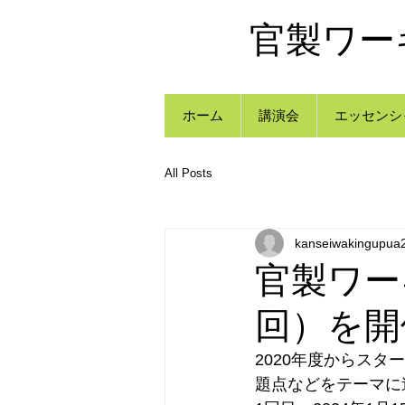
官製ワー
ホーム
講演会
エッセンシ
All Posts
kanseiwakingupua
官製ワー
回）を開
2020年度からス
題点などをテーマに