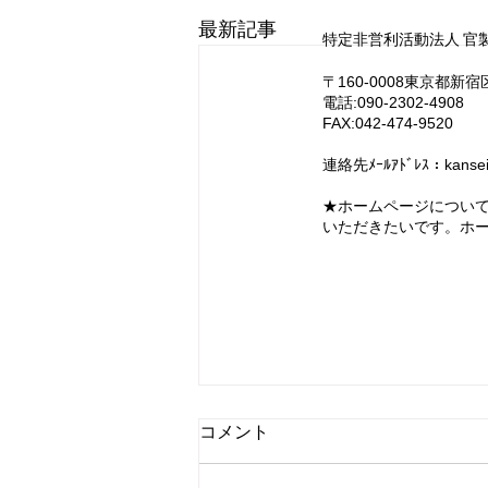
最新記事
特定非営利活動法人 官
〒160-0008東京都新
電話:090-2302-4908
FAX:042-474-9520
連絡先ﾒｰﾙｱﾄﾞﾚｽ：
kanse
​★ホームページについ
いただきたいです。ホ
今秋３か所で「なくそう！官
コメント
製ワーキングプア集会」を開
催