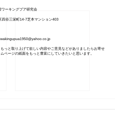
製ワーキングプア研究会
宿区四谷三栄町14‐7芝本マンション403
iwakingupua1950@yahoo.co.jp
てもっと取り上げて欲しい内容やご意見などがありましたらお寄せ
ームページの紙面をもっと豊富にしていきたいと思います。