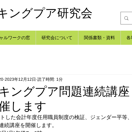
キングプア研究会
ャルワークの窓
研究会について
関係書類・資料
各
20
2023年12月12日
読了時間: 1分
キングプア問題連続講座
催します
タートした会計年度任用職員制度の検証、ジェンダー平等
連続講座を開催します。