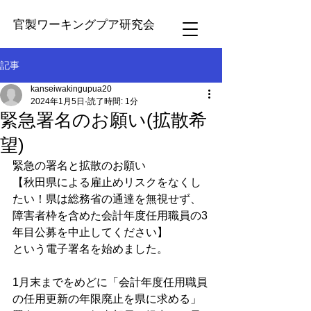
官製ワーキングプア研究会
記事
kanseiwakingupua20
2024年1月5日
読了時間: 1分
緊急署名のお願い(拡散希
望)
緊急の署名と拡散のお願い
【秋田県による雇止めリスクをなくし
たい！県は総務省の通達を無視せず、
障害者枠を含めた会計年度任用職員の3
年目公募を中止してください】
という電子署名を始めました。
1月末までをめどに「会計年度任用職員
の任用更新の年限廃止を県に求める」