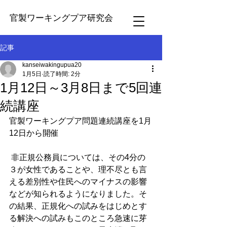
官製ワーキングプア研究会
記事
kanseiwakingupua20
1月5日
読了時間: 2分
1月12日～3月8日まで5回連
続講座
官製ワーキングプア問題連続講座を1月
12日から開催
 非正規公務員については、その4分の
３が女性であることや、理不尽とも言
える差別性や住民へのマイナスの影響
などが知られるようになりました。そ
の結果、正規化への試みをはじめとす
る解決への試みもこのところ急速に芽