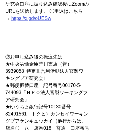
研究会口座に振り込み確認後にZoomの
URLを送信します。 ①申込はこちら 
→ 
https://x.gd/oUESw
②お申し込み後の振込先は
★中央労働金庫荒川支店（普）
3939058｢特定非営利活動法人官製ワー
キングプア研究会｣
★郵便振替口座　記号番号00170‐5‐
744093「ＮＰＯ法人官製ワーキングプ
ア研究会」
★ゆうちょ銀行記号10130番号
82491561　トクヒ）カンセイワーキン
グプアケンキュウカイ（他行からは、
店名〇一八　店番018　普通・口座番号