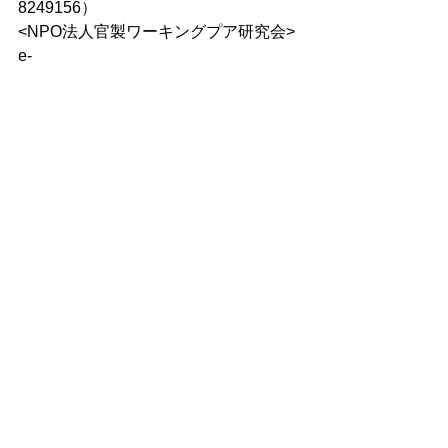
8249156）
<NPO法人官製ワーキングプア研究会> 
e-
mail:
kanseiwakingupua1950@yahoo.c
o.jp
電話：090-2302－4908
すべて表示
最新記事