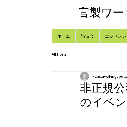
官製ワー
ホーム
講演会
エッセンシ
All Posts
kanseiwakingupua
非正規公務員
のイベン