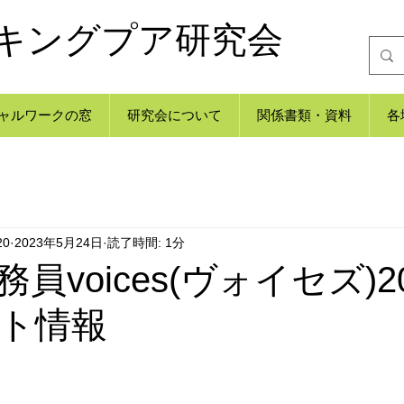
キングプア研究会
ャルワークの窓
研究会について
関係書類・資料
各
20
2023年5月24日
読了時間: 1分
voices(ヴォイセズ)202
ト情報