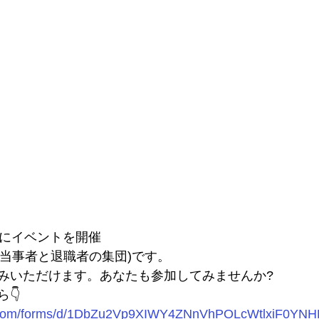
日にイベントを開催
s(当事者と退職者の集団)です。
みいただけます。あなたも参加してみませんか?
👇
le.com/forms/d/1DbZu2Vp9XIWY4ZNnVhPOLcWtlxiF0YN