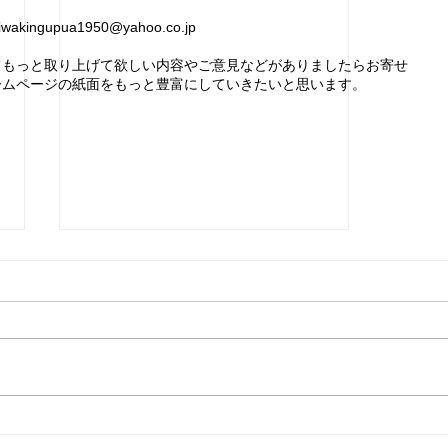
iwakingupua1950@yahoo.co.jp
てもっと取り上げて欲しい内容やご意見などがありましたらお寄せ
ームページの紙面をもっと豊富にしていきたいと思います。
1月12日～3月8日まで5回連続