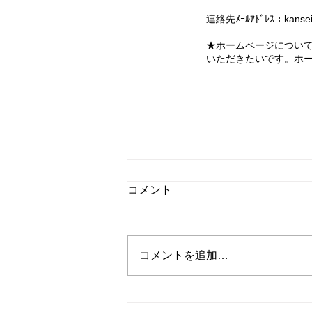
連絡先ﾒｰﾙｱﾄﾞﾚｽ：
kanse
​★ホームページについ
いただきたいです。ホ
今秋３か所で「なくそう！官
コメント
製ワーキングプア集会」を開
催
毎年開催している東京、大阪、福
岡での「なくそう！官製ワーキン
コメントを追加…
グプア集会」ですが、今年は、九
州（福岡）が ①８月２９日
（土）13:00～16:45 福岡弁護士