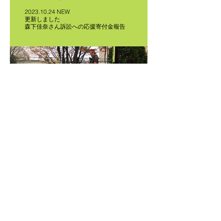
2023.10.24 NEW
更新しました
森下佳奈さん訴訟への応援寄付金報告
国・自治体情報
2023.6.21 NEW
更新しました
会計年度任用職員に対する給与改定と勤
勉手当支給に関する総務省通知が2023
年５月～６月にかけて発出されています