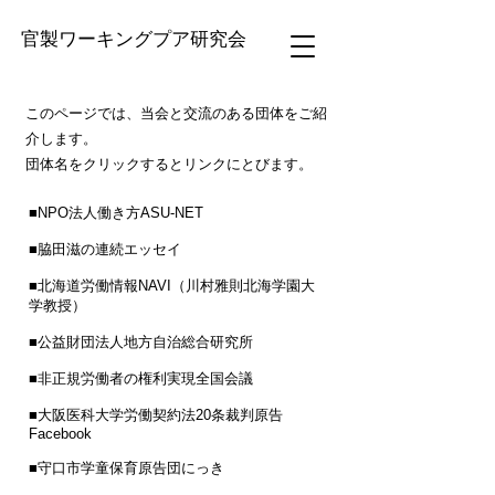
官製ワーキングプア研究会
このページでは、当会と交流のある団体をご紹
介します。
​団体名をクリックするとリンクにとびます。
■NPO法人働き方ASU-NET
■
脇田滋の連続エッセイ
■
北海道労働情報NAVI（川村雅則北海学園大
学教授）
■
公益財団法人地方自治総合研究所
■
非正規労働者の権利実現全国会議
■
大阪医科大学労働契約法20条裁判原告
Facebook
■
守口市学童保育原告団にっき