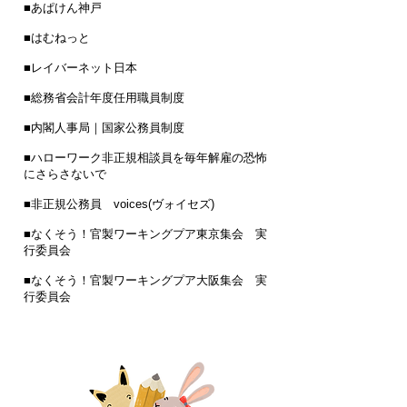
■
あぱけん神戸
■
はむねっと
■
レイバーネット日本
■
総務省会計年度任用職員制度
■
内閣人事局｜国家公務員制度
■ハローワーク非正規相談員を毎年解雇の恐怖
にさらさないで
■非正規公務員 voices(ヴォイセズ)
■なくそう！官製ワーキングプア東京集会 実
行委員会
■なくそう！官製ワーキングプア大阪集会 実
行委員会