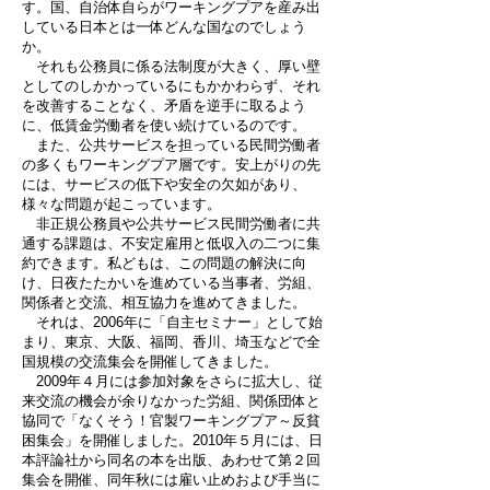
す。国、自治体自らがワーキングプアを産み出
している日本とは一体どんな国なのでしょう
か。
それも公務員に係る法制度が大きく、厚い壁
としてのしかかっているにもかかわらず、それ
を改善することなく、矛盾を逆手に取るよう
に、低賃金労働者を使い続けているのです。
また、公共サービスを担っている民間労働者
の多くもワーキングプア層です。安上がりの先
には、サービスの低下や安全の欠如があり、
様々な問題が起こっています。
非正規公務員や公共サービス民間労働者に共
通する課題は、不安定雇用と低収入の二つに集
約できます。私どもは、この問題の解決に向
け、日夜たたかいを進めている当事者、労組、
関係者と交流、相互協力を進めてきました。
それは、2006年に「自主セミナー」として始
まり、東京、大阪、福岡、香川、埼玉などで全
国規模の交流集会を開催してきました。
2009年４月には参加対象をさらに拡大し、従
来交流の機会が余りなかった労組、関係団体と
協同で「なくそう！官製ワーキングプア～反貧
困集会」を開催しました。2010年５月には、日
本評論社から同名の本を出版、あわせて第２回
集会を開催、同年秋には雇い止めおよび手当に