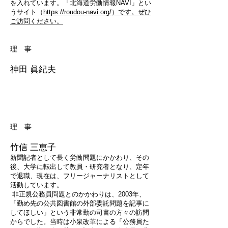
を入れています。「北海道労働情報NAVI」とい
うサイト（
https://roudou-navi.org/）です。ぜひ
ご訪問ください。
理 事
神田
眞紀夫
理 事
竹信 三恵子
新聞記者として長く労働問題にかかわり、その
後、大学に転出して教員・研究者となり、定年
で退職、現在は、フリージャーナリストとして
活動しています。
非正規公務員問題とのかかわりは、2003年、
「勤め先の公共図書館の外部委託問題を記事に
してほしい」という非常勤の司書の方々の訪問
からでした。当時は小泉改革による「公務員た