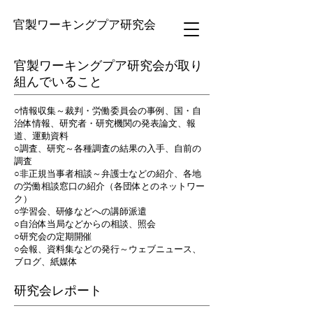
官製ワーキングプア研究会
官製ワーキングプア研究会が取り
組んでいること
○情報収集～裁判・労働委員会の事例、国・自
治体情報、研究者・研究機関の発表論文、報
道、運動資料
○調査、研究～各種調査の結果の入手、自前の
調査
○非正規当事者相談～弁護士などの紹介、各地
の労働相談窓口の紹介（各団体とのネットワー
ク）
○学習会、研修などへの講師派遣
○自治体当局などからの相談、照会
○研究会の定期開催
○会報、資料集などの発行～ウェブニュース、
ブログ、紙媒体
研究会レポート