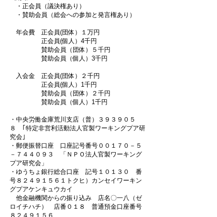
・正会員（議決権あり）
・賛助会員（総会への参加と発言権あり）
年会費 正会員(団体）１万円
正会員(個人）4千円
賛助会員（団体）５千円
賛助会員（個人）3千円
入会金 正会員(団体）２千円
正会員(個人）1千円
賛助会員（団体）２千円
賛助会員（個人）1千円
・中央労働金庫荒川支店（普）３９３９０５
８ ｢特定非営利活動法人官製ワーキングプア研
究会｣
・郵便振替口座 口座記号番号００１７０－５
－７４４０９３ 「ＮＰＯ法人官製ワーキング
プア研究会」
・ゆうちょ銀行総合口座 記号１０１３０ 番
号８２４９１５６１トクヒ）カンセイワーキン
グプアケンキュウカイ
他金融機関からの振り込み 店名〇一八（ゼ
ロイチハチ） 店番０１８ 普通預金口座番号
８２４９１５６