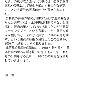
たき」の嵐が吹き荒れ、記事には、公務員を非
正規や委託にして税金を節約するのがなぜ悪
い、という反発の投書ばかりが寄せられまし
た。
公務員の待遇の悪化が住民に及ぼす悪影響をき
ちんと共有しなければ事態は打開できないと痛
感し、苦肉の策としてひねり出したのが「官製
ワーキングプア」という言葉でした。貧困を政
府が創り出し、それが公共サービスの安定も壊
す、という視点の転換を目指したこの言葉が、
2007年、紙面に大きく載りました。
非正規公務員の問題は、これほど奥が深く、日
本社会の歪みを浮き彫りにするものです。私た
ちの公共を守るため、一緒にこの問題を深堀り
していきましょう。
理 事
野村 修一