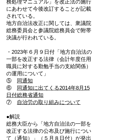
務処理マニュアル」を改正法の施行
にあわせて今後改訂することが記載
されている。
地方自治法改正に関しては、衆議院
総務委員会と参議院総務員会で附帯
決議が行われている。
・2023年６月９日付「地方自治法の
一部を改正する法律（会計年度任用
職員に対する勤勉手当の支給関係）
の運用について」
⑤
同通知
⑥
同通知に出てくる2014年8月15
日付総務省通知
⑦
自治労の取り組みについて
●解説
総務大臣から「地方自治法の一部を
改正する法律の公布及び施行につい
て（通知）」（５月８日付）が発出