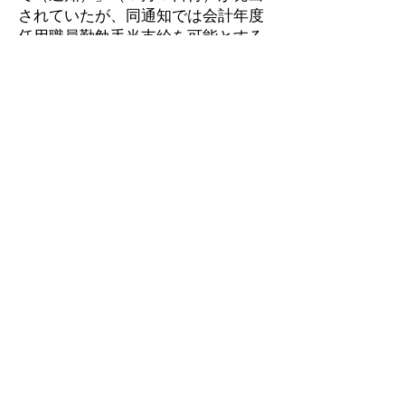
されていたが、同通知では会計年度
任用職員勤勉手当支給を可能とする
地方自治法改正を踏まえた運用を示
し、「事務処理マニュアル（第２
版）」の改正も行っている。自治労
は会計年度任用職員への勤勉手当支
給にあたって、取り組みの重点ポイ
ントを提起している。
なお、同通知に出ている2014年8月
15日付の総務省通知も添付したので
参考にしてください。
特定非営利活動法人 官製ワーキングプア研究会
〒160-0008東京都新宿区四谷三栄町14‐7芝本マ
ンション403
電話:
090-2302-4908
FAX:
042-474-9520
連絡先ﾒｰﾙｱﾄﾞﾚｽ：
kanseiwakingupua1950@yahoo.co.jp