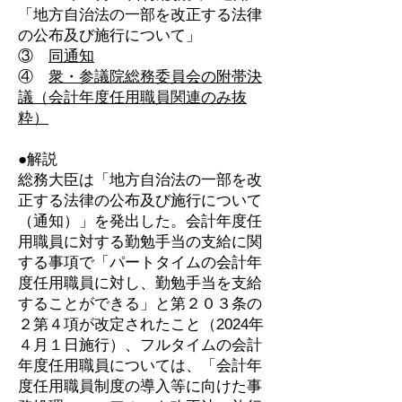
「地方自治法の一部を改正する法律
の公布及び施行について」
③
同通知
④
衆・参議院総務委員会の附帯決
議（会計年度任用職員関連のみ抜
粋）
●解説
総務大臣は「地方自治法の一部を改
正する法律の公布及び施行について
（通知）」を発出した。会計年度任
用職員に対する勤勉手当の支給に関
する事項で「パートタイムの会計年
度任用職員に対し、勤勉手当を支給
することができる」と第２０３条の
２第４項が改定されたこと（2024年
４月１日施行）、フルタイムの会計
年度任用職員については、「会計年
度任用職員制度の導入等に向けた事