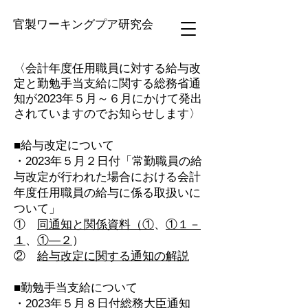
官製ワーキングプア研究会
〈会計年度任用職員に対する給与改
定と勤勉手当支給に関する総務省通
知が2023年５月～６月にかけて発出
されていますのでお知らせします〉
■給与改定について
・2023年５月２日付「常勤職員の給
与改定が行われた場合における会計
年度任用職員の給与に係る取扱いに
ついて」
①
同通知と関係資料（①
、
①１－
１
、
①―２
）
②
給与改定に関する通知の解説
■勤勉手当支給について
・2023年５月８日付総務大臣通知