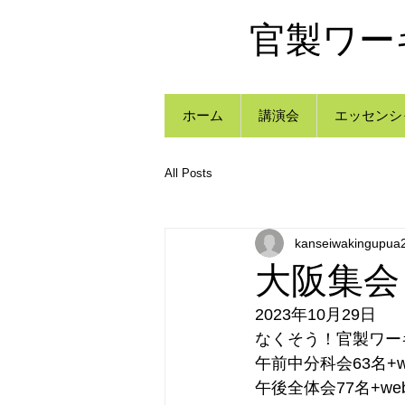
官製ワー
ホーム
講演会
エッセンシ
All Posts
kanseiwakingupua
大阪集会
2023年10月29日
なくそう！官製ワー
午前中分科会63名+w
午後全体会77名+w