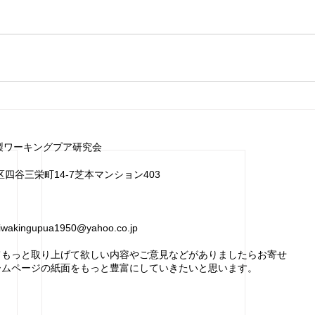
製ワーキングプア研究会
宿区四谷三栄町14‐7芝本マンション403
iwakingupua1950@yahoo.co.jp
てもっと取り上げて欲しい内容やご意見などがありましたらお寄せ
ームページの紙面をもっと豊富にしていきたいと思います。